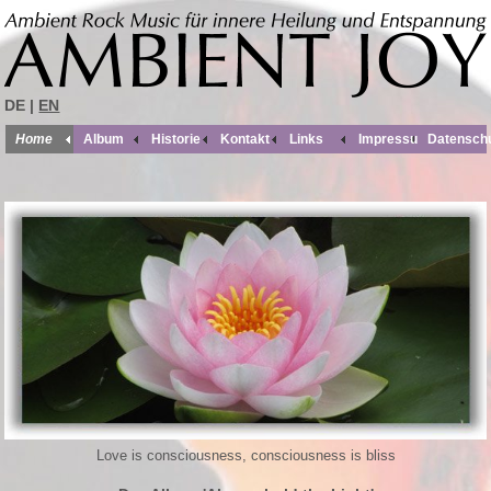
DE |
EN
Home
Album
Historie
Kontakt
Links
Impressum
Datensch
Love is consciousness, consciousness is bliss